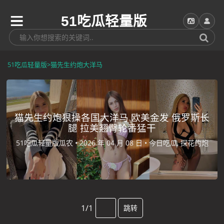
51吃瓜轻量版
51吃瓜轻量版
>
猫先生约炮大洋马
猫先生约炮狠操各国大洋马 欧美金发 俄罗斯长
腿 拉美翘臀轮番猛干
51吃瓜轻量版瓜农 •
2026 年 04 月 08 日 •
今日吃瓜, 探花约炮
1/1
跳转